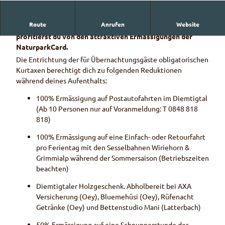
Route
Anrufen
Website
Bereits ab einer Übernachtung im Naturpark Diemtigtal
profitierst du von den attraktiven Ermässigungen der
NaturparkCard.
Die Entrichtung der für Übernachtungsgäste obligatorischen
Kurtaxen berechtigt dich zu folgenden Reduktionen
während deines Aufenthalts:
100% Ermässigung auf Postautofahrten im Diemtigtal
(Ab 10 Personen nur auf Voranmeldung: T 0848 818
818)
100% Ermässigung auf eine Einfach- oder Retourfahrt
pro Ferientag mit den Sesselbahnen Wiriehorn &
Grimmialp während der Sommersaison (Betriebszeiten
beachten)
Diemtigtaler Holzgeschenk. Abholbereit bei AXA
Versicherung (Oey), Bluemehüsi (Oey), Rüfenacht
Getränke (Oey) und Bettenstudio Mani (Latterbach)
50% Ermässigung auf eine Schnupperstunde der