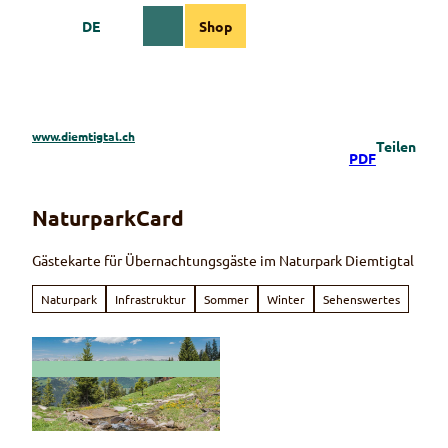
Z
DE
Shop
u
Webcams
Informationen
Suche
Menü
m
I
n
h
a
www.diemtigtal.ch
Teilen
l
PDF
t
NaturparkCard
Gästekarte für Übernachtungsgäste im Naturpark Diemtigtal
Naturpark
Infrastruktur
Sommer
Winter
Sehenswertes
© Martin Wymann