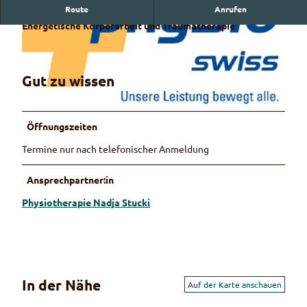
Route
Anrufen
Praxis für Physiotherapie, Lymphologie, Akupressur,
Energetische Körperarbeit und Traumatherapie
Gut zu wissen
© Martin Wymann
Öffnungszeiten
© Isabelle Bigler
Termine nur nach telefonischer Anmeldung
Ansprechpartner:in
Physiotherapie Nadja Stucki
In der Nähe
Auf der Karte anschauen