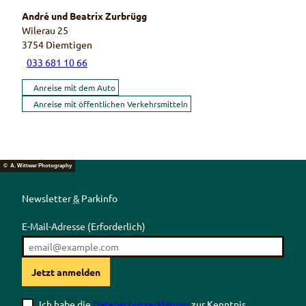
André und Beatrix Zurbrügg
Wilerau 25
3754
Diemtigen
033 681 10 66
Anreise mit dem Auto
Anreise mit öffentlichen Verkehrsmitteln
© A. Wittwer Photography
Newsletter
&
Parkinfo
E-Mail-Adresse
(Erforderlich)
Jetzt anmelden
Ich habe die
Datenschutzerklärung
zur Kenntnis