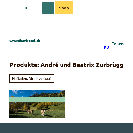
Z
DE
Shop
u
Webcams
Informationen
Suche
Menü
m
I
n
h
a
www.diemtigtal.ch
Teilen
l
PDF
t
Produkte: André und Beatrix Zurbrügg
Hofladen/Direktverkauf
© Martin Wymann