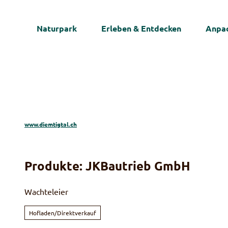
Z
u
Naturpark
Erleben & Entdecken
Anpac
m
I
n
h
a
l
t
www.diemtigtal.ch
Produkte: JKBautrieb GmbH
Wachteleier
Hofladen/Direktverkauf