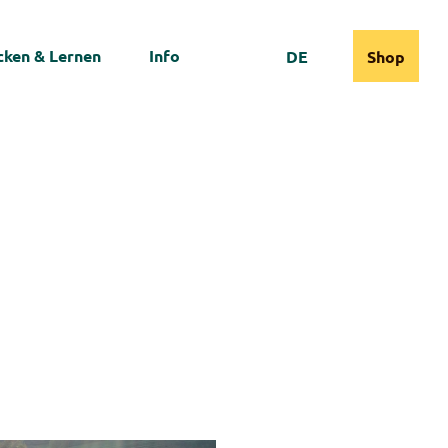
ken & Lernen
Info
DE
Shop
Webcams
Informationen
Suche