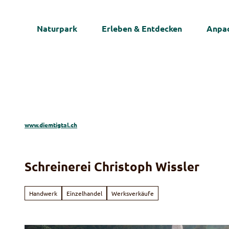
Z
u
Naturpark
Erleben & Entdecken
Anpac
m
I
n
h
a
l
t
www.diemtigtal.ch
Schreinerei Christoph Wissler
Handwerk
Einzelhandel
Werksverkäufe