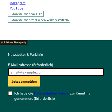
Instagram
YouTube
Anreise mit dem Auto
Anreise mit öffentlichen Verkehrsmitteln
© A. Wittwer Photography
Newsletter
&
Parkinfo
E-Mail-Adresse
(Erforderlich)
Jetzt anmelden
Ich habe die
Datenschutzerklärung
zur Kenntnis
genommen.
(Erforderlich)