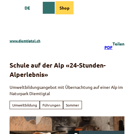
Z
DE
Shop
u
Webcams
Informationen
Suche
Menü
m
I
n
h
a
www.diemtigtal.ch
Teilen
l
PDF
t
Schule auf der Alp «24-Stunden-
Alperlebnis»
Umweltbildungsangebot mit Übernachtung auf einer Alp im
Naturpark Diemtigtal
Umweltbildung
Führungen
Sommer