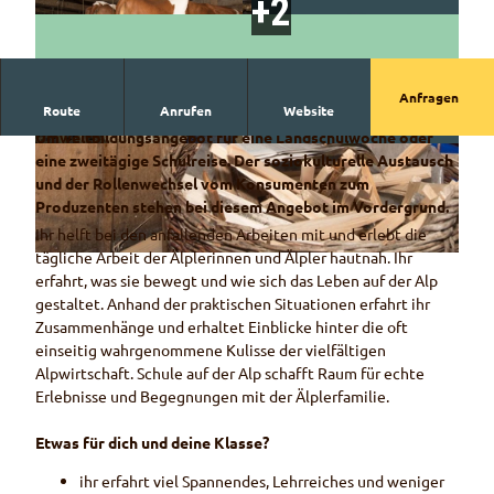
Anfragen
Route
Anrufen
Website
Das 24-Stunden-Alperlebnis ist das ideale
Umweltbildungsangebot für eine Landschulwoche oder
© Martin Wymann
© Naturpark Diemtigtal
eine zweitägige Schulreise. Der soziokulturelle Austausch
und der Rollenwechsel vom Konsumenten zum
Produzenten stehen bei diesem Angebot im Vordergrund.
Ihr helft bei den anfallenden Arbeiten mit und erlebt die
tägliche Arbeit der Älplerinnen und Älpler hautnah. Ihr
© Naturpark Diemtigtal / Martin Wymann
erfahrt, was sie bewegt und wie sich das Leben auf der Alp
gestaltet. Anhand der praktischen Situationen erfahrt ihr
Zusammenhänge und erhaltet Einblicke hinter die oft
einseitig wahrgenommene Kulisse der vielfältigen
Alpwirtschaft. Schule auf der Alp schafft Raum für echte
Erlebnisse und Begegnungen mit der Älplerfamilie.
Etwas für dich und deine Klasse?
ihr erfahrt viel Spannendes, Lehrreiches und weniger