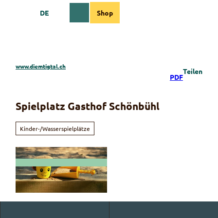
Z
DE
Shop
u
Webcams
Informationen
Suche
Menü
m
I
n
h
a
www.diemtigtal.ch
Teilen
l
PDF
t
Spielplatz Gasthof Schönbühl
Kinder-/Wasserspielplätze
© pixabuy