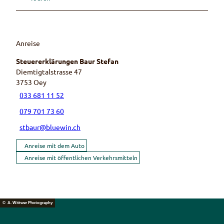
Anreise
Steuererklärungen Baur Stefan
Diemtigtalstrasse 47
3753
Oey
033 681 11 52
079 701 73 60
stbaur@bluewin.ch
Anreise mit dem Auto
Anreise mit öffentlichen Verkehrsmitteln
© A. Wittwer Photography