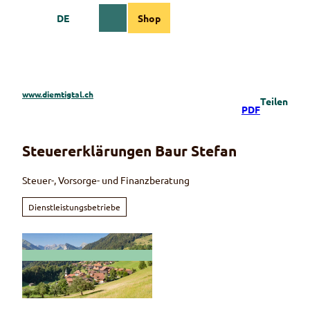
Z
DE
Shop
u
Webcams
Informationen
Suche
Menü
m
I
n
h
a
www.diemtigtal.ch
Teilen
l
PDF
t
Steuererklärungen Baur Stefan
Steuer-, Vorsorge- und Finanzberatung
Dienstleistungsbetriebe
© Martin Wymann