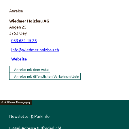
Anreise
Wiedmer Holzbau AG
Angen 25
3753
Oey
033 681 15 25
info@wiedmer-holzbau.ch
Website
Anreise mit dem Auto
Anreise mit öffentlichen Verkehrsmitteln
© A. Wittwer Photography
Newsletter
&
Parkinfo
E-Mail-Adresse
(Erforderlich)