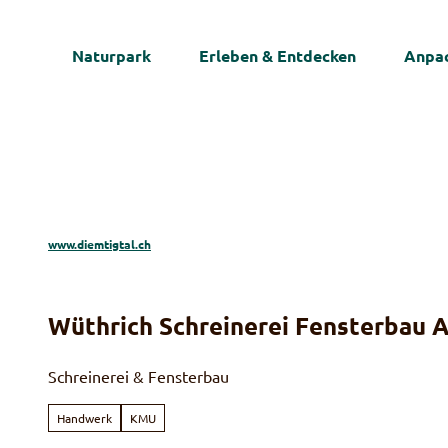
Z
u
Naturpark
Erleben & Entdecken
Anpac
m
I
n
h
a
l
t
www.diemtigtal.ch
Wüthrich Schreinerei Fensterbau 
Schreinerei & Fensterbau
Handwerk
KMU