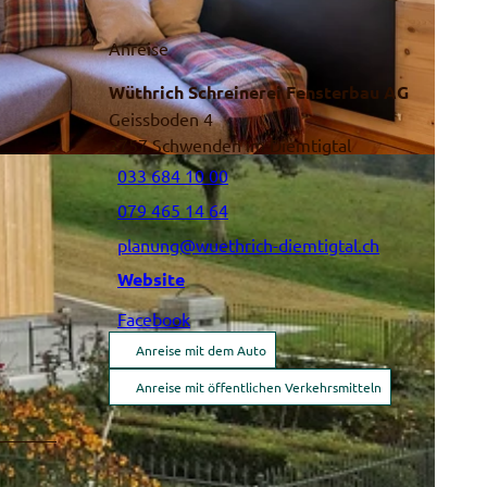
Anreise
Wüthrich Schreinerei Fensterbau AG
Geissboden 4
3757
Schwenden im Diemtigtal
033 684 10 00
079 465 14 64
planung@wuethrich-diemtigtal.ch
Website
Facebook
Anreise mit dem Auto
Anreise mit öffentlichen Verkehrsmitteln