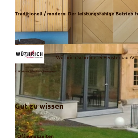
Traditionell / modern: Der leistungsfähige Betrieb 
© Ruth Müller-Schindler
Wüthrich Schreinerei Fensterbau AG
© Wüthrich Schreinerei Fensterbau
Gut zu wissen
Öffnungszeiten