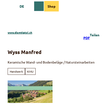
Z
DE
Shop
u
Webcams
Informationen
Suche
Menü
m
I
n
h
a
www.diemtigtal.ch
Teilen
l
PDF
t
Wyss Manfred
Keramische Wand- und Bodenbeläge / Natursteinarbeiten
Handwerk
KMU
© Martin Wymann