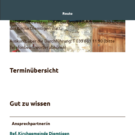
Route
Ein Gottesdienst in herrlicher Berglandschaft
Bei Schlechtwetter findet der Gottesdienst um 10.30 Uhr in
© Guidle.com
© Guidle.com
der Kirche Diemtigen statt.
Auskunft über die Durchführung: T 033 681 11 90 (bitte
Telefonbeantworter abhören)
© Guidle.com
Terminübersicht
Gut zu wissen
Ansprechpartner:in
Ref. Kirchgemeinde Diemtigen