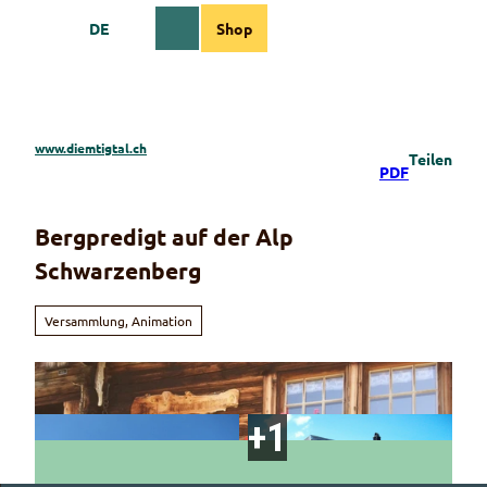
Z
DE
Shop
u
Webcams
Informationen
Suche
Menü
m
I
n
h
a
www.diemtigtal.ch
Teilen
l
PDF
t
Bergpredigt auf der Alp
Schwarzenberg
Versammlung, Animation