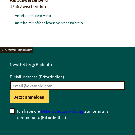
3756
Zwischenflüh
Anreise mit dem Auto
Anreise mit öffentlichen Verkehrsmitteln
© A. Wittwer Photography
Newsletter
&
Parkinfo
E-Mail-Adresse
(Erforderlich)
Jetzt anmelden
Ich habe die
Datenschutzerklärung
zur Kenntnis
genommen.
(Erforderlich)