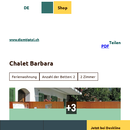
Z
DE
Shop
u
Webcams
Informationen
Suche
Menü
m
I
n
h
a
www.diemtigtal.ch
Teilen
l
PDF
t
Chalet Barbara
Ferienwohnung
Anzahl der Betten: 2
2 Zimmer
Jetzt bei Deskline