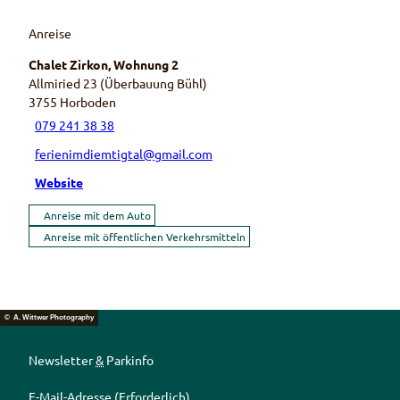
Anreise
Chalet Zirkon, Wohnung 2
Allmiried 23 (Überbauung Bühl)
3755
Horboden
079 241 38 38
ferienimdiemtigtal@gmail.com
Website
Anreise mit dem Auto
Anreise mit öffentlichen Verkehrsmitteln
© A. Wittwer Photography
Newsletter
&
Parkinfo
E-Mail-Adresse
(Erforderlich)