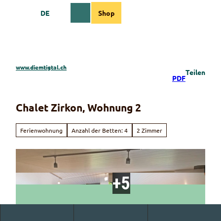
Z
DE
Shop
u
Webcams
Informationen
Suche
Menü
m
I
n
h
a
www.diemtigtal.ch
Teilen
l
PDF
t
Chalet Zirkon, Wohnung 2
Ferienwohnung
Anzahl der Betten: 4
2 Zimmer