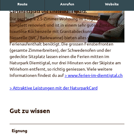
Route
Anrufen
Website
2.5-Zimmer-Wohnung im Erdgeschoss an ruhiger Lage mit
Gartensitzplatz und Einstellhallenplatz.
© Ralph Frantzen
© Ralph Frantzen
Die gepflegte 2.5-Zimmer-Wohnung im Erdgeschoss wurde
komplett renoviert und ist in einem sehr guten Zustand. Die
luxuriöse Küchenzeile mit Granitabdeckung sowie die
Nasszelle (WC / Badewanne) bieten alles was man für einen
Ferienaufenthalt benötigt. Die grossen Fensterfronten
© Ralph Frantzen
(gesamte Zimmerbreiten), der Schwedenofen und der
gedeckte Sitzplatz lassen einen die Ferien mitten im
Naturpark Diemtigtal, nur drei Minuten von der Skipiste am
Wiriehorn entfernt, so richtig geniessen. Viele weitere
Informationen findest du auf
> www.ferien-im-diemtigtal.ch
> Attraktive Leistungen mit der NaturparkCard
Gut zu wissen
Eignung