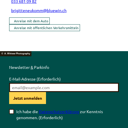
033 681 09 82
brigitteneukomm@bluewin.ch
Anreise mit dem Auto
Anreise mit öffentlichen Verkehrsmitteln
© A. Wittwer Photography
Newsletter
&
Parkinfo
E-Mail-Adresse
(Erforderlich)
Jetzt anmelden
Ich habe die
Datenschutzerklärung
zur Kenntnis
genommen.
(Erforderlich)