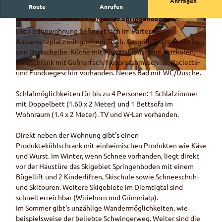
Anfragen
Route
Anrufen
Sonnige 2-Zimmer Ferienwohnung mit Aussensitzplatz
direkt im Ski- und Wandergebiet Springenboden.
© Urs Neukomm
© Urs Neukomm
Die Ferienwohnung befindet sich im Parterre:
Aussensitzplatz mit grossem Tisch, Gasgrill, Tischtennistisch
und Dartscheibe. Küche mit Abwaschmaschine, Backofen,
Kühlschrank mit Gefrierfach, Nespressomaschine. Raclette-
und Fonduegeschirr vorhanden. Neues Bad mit WC/Dusche.
© Urs Neukomm
Schlafmöglichkeiten für bis zu 4 Personen: 1 Schlafzimmer
mit Doppelbett (1.60 x 2 Meter) und 1 Bettsofa im
Wohnraum (1.4 x 2 Meter). TV und W-Lan vorhanden.
Direkt neben der Wohnung gibt's einen
Produktekühlschrank mit einheimischen Produkten wie Käse
und Wurst. Im Winter, wenn Schnee vorhanden, liegt direkt
vor der Haustüre das Skigebiet Springenboden mit einem
Bügellift und 2 Kinderliften, Skischule sowie Schneeschuh-
und Skitouren. Weitere Skigebiete im Diemtigtal sind
schnell erreichbar (Wiriehorn und Grimmialp).
Im Sommer gibt's unzählige Wandermöglichkeiten, wie
beispielsweise der beliebte Schwingerweg. Weiter sind die