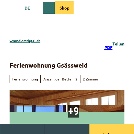
Z
DE
Shop
u
Webcams
Informationen
Suche
Menü
m
I
n
h
a
www.diemtigtal.ch
Teilen
l
PDF
t
Ferienwohnung Gsässweid
Ferienwohnung
Anzahl der Betten: 2
2 Zimmer