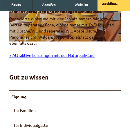
Deskline
Route
Anrufen
Website
Renovierte 5 Zimmer-Ferienwohnung im 2. Stock des im
buchen
Jahr 1970 erbauten und ehemaligen Schulhauses.
© Werner Mani
© Werner mani
Renovierte Wohnung mit vier Schlafzimmern mit je zwei
Betten, separater Küche, Wohnzimmer mit TV/Radio. Bad
mit Dusche/WC und seperates WC. Abstellraum.
Panoramasicht, Waldanstoss und Spielplatz gehören
ebenfalls dazu.
© Werner Mani
> Attraktive Leistungen mit der NaturparkCard
Gut zu wissen
Eignung
für Familien
für Individualgäste