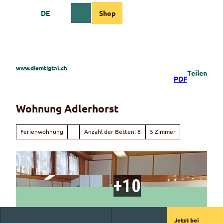
Z
DE
Shop
u
Webcams
Informationen
Suche
Menü
m
I
n
h
a
www.diemtigtal.ch
Teilen
l
PDF
t
Wohnung Adlerhorst
Ferienwohnung
Anzahl der Betten: 8
5 Zimmer
Jetzt bei