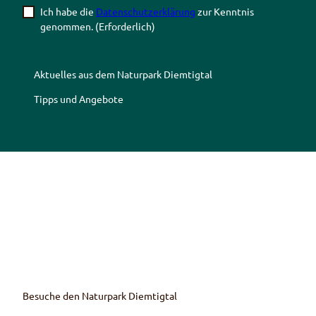
Ich habe die
Datenschutzerklärung
zur Kenntnis
genommen.
(Erforderlich)
Aktuelles aus dem Naturpark Diemtigtal
Tipps und Angebote
Z
Z
Z
Z
u
u
u
u
r
m
r
r
F
Y
I
T
a
o
n
r
c
u
s
i
e
T
t
p
b
u
a
a
o
b
g
d
Besuche den Naturpark Diemtigtal
o
e
r
v
k
K
a
i