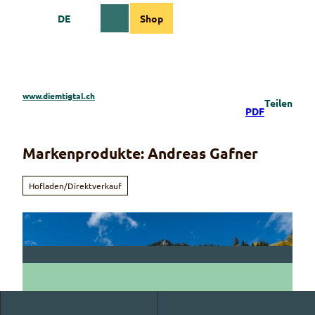
Z
DE
Shop
u
Webcams
Informationen
Suche
Menü
m
I
n
h
a
www.diemtigtal.ch
Teilen
l
PDF
t
Markenprodukte: Andreas Gafner
Hofladen/Direktverkauf