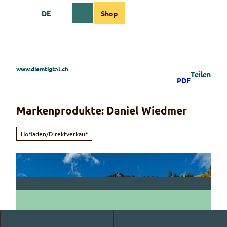
Z
DE
Shop
u
Webcams
Informationen
Suche
Menü
m
I
n
h
a
www.diemtigtal.ch
Teilen
l
PDF
t
Markenprodukte: Daniel Wiedmer
Hofladen/Direktverkauf