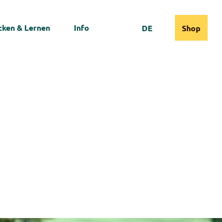
ken & Lernen
Info
DE
Shop
Webcams
Informationen
Suche