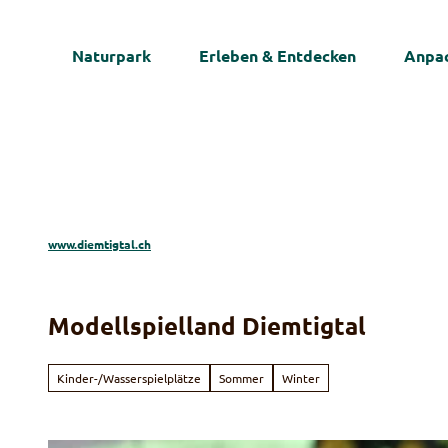
Z
u
Naturpark
Erleben & Entdecken
Anpac
m
I
n
h
a
l
t
www.diemtigtal.ch
Modellspielland Diemtigtal
Kinder-/Wasserspielplätze
Sommer
Winter