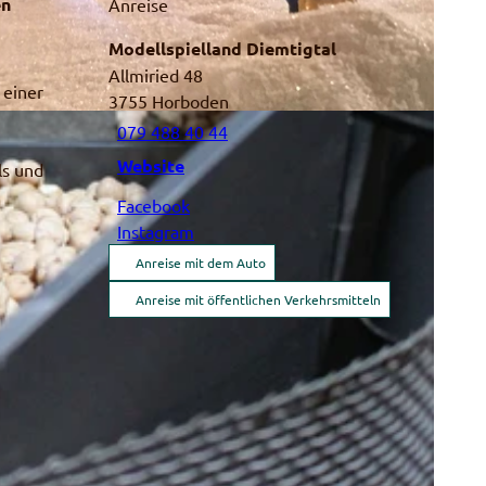
en
Anreise
Modellspielland Diemtigtal
Allmiried 48
 einer
3755
Horboden
079 488 40 44
Website
ls und
Facebook
Instagram
Anreise mit dem Auto
Anreise mit öffentlichen Verkehrsmitteln