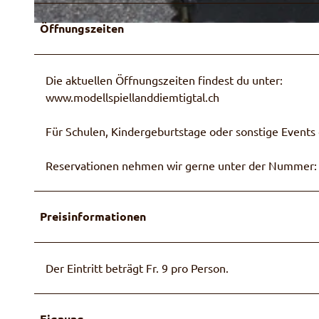
c
h
Öffnungszeiten
© Modellspielland Diemtigtal
a
f
t
Die aktuellen Öffnungszeiten findest du unter:
www.modellspiellanddiemtigtal.ch
Für Schulen, Kindergeburtstage oder sonstige Events 
Reservationen nehmen wir gerne unter der Nummer: 
Preisinformationen
Der Eintritt beträgt Fr. 9 pro Person.
Eignung