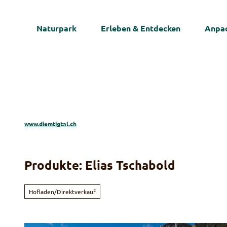
Z
u
Naturpark
Erleben & Entdecken
Anpac
m
I
n
h
a
l
t
www.diemtigtal.ch
Produkte: Elias Tschabold
Hofladen/Direktverkauf