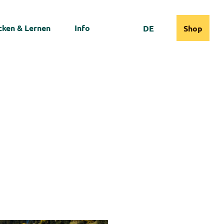
ken & Lernen
Info
DE
Shop
Webcams
Informationen
Suche