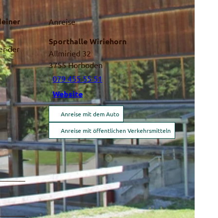
deiner
Anreise
Sporthalle Wiriehorn
er der
Allmiried 32
3755
Horboden
079 455 55 51
Website
Anreise mit dem Auto
Anreise mit öffentlichen Verkehrsmitteln