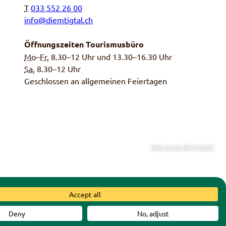
T
033 552 26 00
info@diemtigtal.ch
Öffnungszeiten Tourismusbüro
Mo
–
Fr
, 8.30–12 Uhr und 13.30–16.30 Uhr
Sa,
8.30–12 Uhr
Geschlossen an allgemeinen Feiertagen
Naturpark Diemtigtal
einde Diemtigen
|
Schweizer
Accept all
Deny
No, adjust