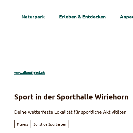
Z
u
Naturpark
Erleben & Entdecken
Anpac
m
I
n
h
a
l
t
www.diemtigtal.ch
Sport in der Sporthalle Wiriehorn
Deine wetterfeste Lokalität für sportliche Aktivitäten
Fitness
Sonstige Sportarten