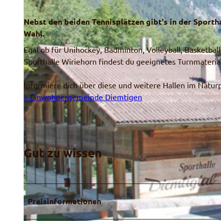
Nebst den beiden Tennisplätzen gibt's in der Sporth
Wahl.
Egal ob für Unihockey, Badminton, Volleyball, Basketbal
Sporthalle Wiriehorn findest du geeignetes Turnmaterial
Informiere dich über diese und weitere Hallen im Naturp
> Einwohnergemeinde Diemtigen
Gut zu wissen
Preisinformationen