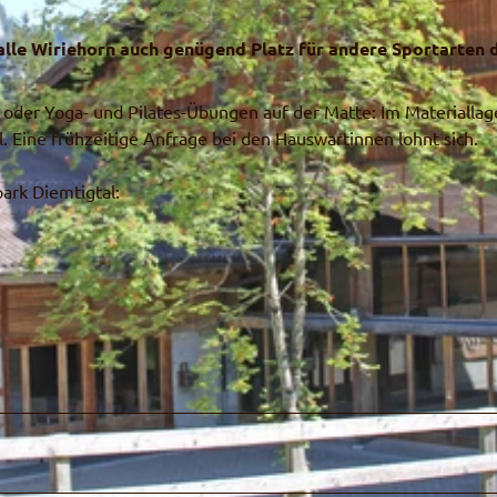
alle Wiriehorn auch genügend Platz für andere Sportarten 
l oder Yoga- und Pilates-Übungen auf der Matte: Im Materiallag
. Eine frühzeitige Anfrage bei den Hauswartinnen lohnt sich.
ark Diemtigtal: