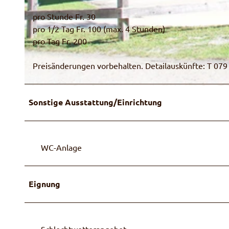
pro Stunde Fr. 30
pro 1/2 Tag Fr. 100 (max. 4 Stunden)
pro Tag Fr. 200
© Gemeinde Diemtigen
Preisänderungen vorbehalten. Detailauskünfte: T 079
© Gemeinde Diemtigen
Sonstige Ausstattung/Einrichtung
WC-Anlage
Eignung
Schlechtwetterangebot