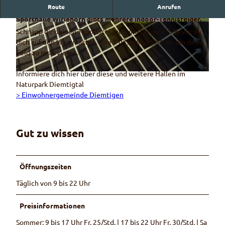
Route
Anrufen
Aktiv sein, auch wenn das Wetter nicht mitspielt? In der
Sporthalle Wiriehorn gibts mehrere Indoor-Tennisfelder.
© Naturpark Diemtigtal
© Naturpark Diemtigtal - Rahel Mazenauer
Schnapp dir deinen Tennisschläger und los geht's: Bevor du
dich auf den Weg machst, rufe T 079 455 55 51 an, um dein
Feld zu reservieren.
Informiere dich hier über diese und weitere Hallen im
© pixabay
Naturpark Diemtigtal
> Einwohnergemeinde Diemtigen
Gut zu wissen
Öffnungszeiten
Täglich von 9 bis 22 Uhr
Preisinformationen
Sommer: 9 bis 17 Uhr Fr. 25/Std. | 17 bis 22 Uhr Fr. 30/Std. | Sa