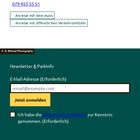
079 455 55 51
Anreise mit dem Auto
Anreise mit öffentlichen Verkehrsmitteln
© A. Wittwer Photography
Newsletter
&
Parkinfo
E-Mail-Adresse
(Erforderlich)
Jetzt anmelden
Ich habe die
Datenschutzerklärung
zur Kenntnis
genommen.
(Erforderlich)