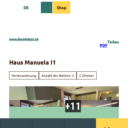
Z
DE
Shop
u
Webcams
Informationen
Suche
Menü
m
I
n
h
a
www.diemtigtal.ch
Teilen
l
PDF
t
Haus Manuela I1
Ferienwohnung
Anzahl der Betten: 3
2 Zimmer