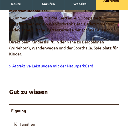
Anfragen
Route
Anrufen
Website
Charmante 2-Zimmer-Ferienwohnung im Parterre eines
Mehrfamilienhauses.
© Adrian Mani
© Adrian Mani
2-Zimmerwohnung mit drei Betten, ein Doppelbett im
Schlafzimmer und ein Wandschrank-Bett. Badezimmer mit
Badewanne/Dusche. Gartenterrasse mit schöner Aussicht.
Direkt beim Kinderskilift. In der Nähe zu Bergbahnen
© Adrian Mani
(Wiriehorn), Wanderwegen und der Sporthalle. Spielplatz für
Kinder.
> Attraktive Leistungen mit der NaturparkCard
Gut zu wissen
Eignung
für Familien