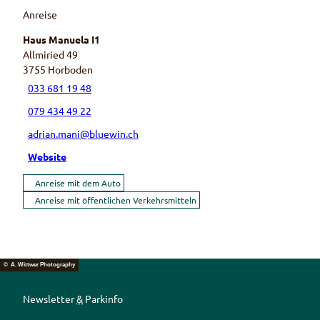
Anreise
Haus Manuela I1
Allmiried 49
3755
Horboden
033 681 19 48
079 434 49 22
adrian.mani@bluewin.ch
Website
Anreise mit dem Auto
Anreise mit öffentlichen Verkehrsmitteln
© A. Wittwer Photography
Newsletter
&
Parkinfo