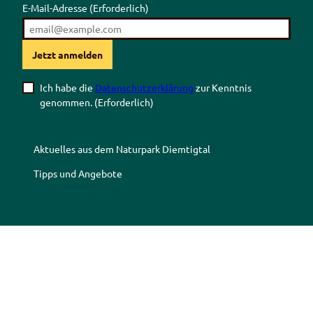
E-Mail-Adresse
(Erforderlich)
Jetzt anmelden
Ich habe die
Datenschutzerklärung
zur Kenntnis
genommen.
(Erforderlich)
Aktuelles aus dem Naturpark Diemtigtal
Tipps und Angebote
Z
Z
Z
Z
u
u
u
u
r
m
r
r