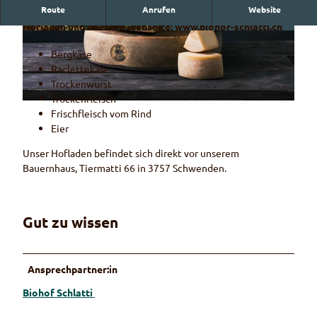
Route
Anrufen
Website
Verkauf von Markenprodukten aus dem Naturpark im
Hofladen und über die Webseite: www.biohof-schlatti.ch
G
© Naturpark Diemtigtal
r
Bergkäse
a
Raclettekäse
u
Trockenwurst
v
Trockenfleisch
K
i
Frischfleisch vom Rind
ä
e
Eier
s
h
e
Unser Hofladen befindet sich direkt vor unserem
p
Bauernhaus, Tiermatti 66 in 3757 Schwenden.
a
l
e
Gut zu wissen
t
t
e
Ansprechpartner:in
Biohof Schlatti