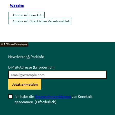
Website
Anreise mit dem Auto
Anreise mit öffentlichen Verkehrsmitteln
© A. Wittwer Photography
Newsletter
&
Parkinfo
E-Mail-Adresse
(Erforderlich)
Jetzt anmelden
Ich habe die
Datenschutzerklärung
zur Kenntnis
genommen.
(Erforderlich)